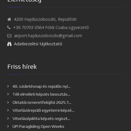
4200 Hajdúszoboszló, Repülőtér
+36 70703 0564 Földi Csaba ügyvezető
airport.hajduszoboszlo@gmail.com
Adatkezelési tájékoztató
Friss hírek
40. születésnap és repülős nyí...
Téli elméleti képzés beosztás...
Oktatói ismeretfelújító 2025.1...
Vitorlázórepülő egyetemi képzé...
Vitorlázópilóta képzés regiszt...
UP! Paragliding Open Weeks