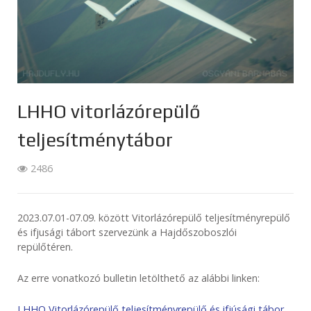
LHHO vitorlázórepülő
teljesítménytábor
2486
2023.07.01-07.09. között Vitorlázórepülő teljesítményrepülő
és ifjusági tábort szervezünk a Hajdőszoboszlói
repülőtéren.
Az erre vonatkozó bulletin letölthető az alábbi linken:
LHHO Vitorlázórepülő teljesítményrepülő és ifjúsági tábor