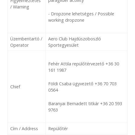
paraglider activity
Figyelmeztetés
/ Warning
- Dropzone lehetséges / Possible
working dropzone
Üzembentartó /
Aero Club Hajdúszoboszló
Operator
Sportegyesület
Fehér Attila repülőtérvezető +36 30
161 1987
Földi Csaba ügyvezető +36 70 703
Chief
0564
Baranyai Bernadett titkár +36 20 593
9763
Cím / Address
Repülőtér