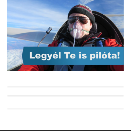
HA-VER és HA-RAP – avagy röviden a
lajstromjelekről
A levegő, mint közeg
Legendák a Levegőben Repülőnap 2017. május
26-28.