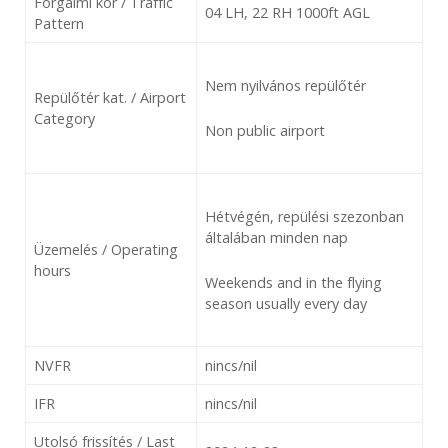
Forgalmi kör / Traffic
04 LH, 22 RH 1000ft AGL
Pattern
Nem nyilvános repülőtér
Repülőtér kat. / Airport
Category
Non public airport
Hétvégén, repülési szezonban
általában minden nap
Üzemelés / Operating
hours
Weekends and in the flying
season usually every day
NVFR
nincs/nil
IFR
nincs/nil
Utolsó frissítés / Last