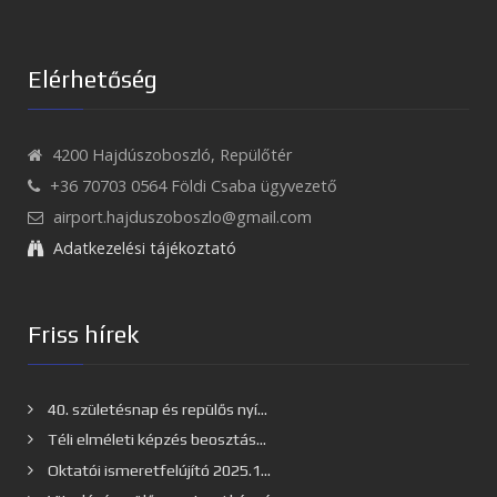
Elérhetőség
4200 Hajdúszoboszló, Repülőtér
+36 70703 0564 Földi Csaba ügyvezető
airport.hajduszoboszlo@gmail.com
Adatkezelési tájékoztató
Friss hírek
40. születésnap és repülős nyí...
Téli elméleti képzés beosztás...
Oktatói ismeretfelújító 2025.1...