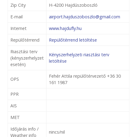
Zip City
H-4200 Hajdúszoboszló
E-mail
airport.hajduszoboszlo@gmail.com
Internet
www.hajdufly.hu
Repülőtérrend
Repülőtérrend letöltése
Riasztási terv
Kényszerhelyzeti riasztási terv
(kényszerhelyzet
letöltése
esetén)
Fehér Attila repülőtérvezető +36 30
OPS
161 1987
PPR
AIS
MET
Időjárás info /
nincs/nil
Weather info