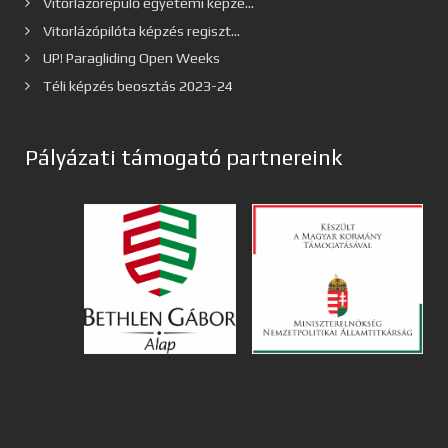
Vitorlázórepülő egyetemi képzé...
Vitorlázópilóta képzés regiszt...
UP! Paragliding Open Weeks
Téli képzés beosztás 2023-24
Pályázati támogató partnereink