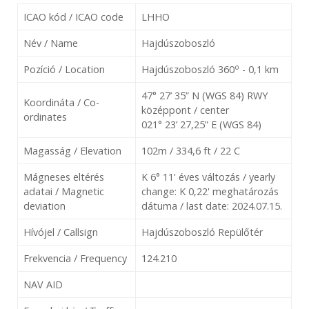
ICAO kód / ICAO code
LHHO
Név / Name
Hajdúszoboszló
o
Pozíció / Location
Hajdúszoboszló 360
- 0,1 km
47° 27’ 35” N (WGS 84) RWY
Koordináta / Co-
középpont / center
ordinates
021° 23’ 27,25” E (WGS 84)
Magasság / Elevation
102m / 334,6 ft / 22 C
Mágneses eltérés
K 6° 11' éves változás / yearly
adatai / Magnetic
change: K 0,22' meghatározás
deviation
dátuma / last date: 2024.07.15.
Hívójel / Callsign
Hajdúszoboszló Repülőtér
Frekvencia / Frequency
124.210
NAV AID