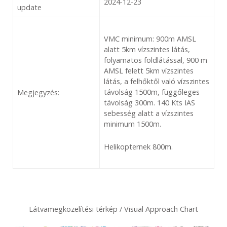
2024-12-23
update
VMC minimum: 900m AMSL
alatt 5km vízszintes látás,
folyamatos földlátással, 900 m
AMSL felett 5km vízszintes
látás, a felhőktől való vízszintes
távolság 1500m, függőleges
Megjegyzés:
távolság 300m. 140 Kts IAS
sebesség alatt a vízszintes
minimum 1500m.
Helikopternek 800m.
Látvamegközelítési térkép / Visual Approach Chart