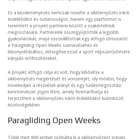
Ez a kezdeményezés nemcsak növelte a siklóernyőzés iránti
érdeklődést és tudatosságot, hanem egy platformot is
teremtett a projekt partnerei között a szakértelmük
megosztására. Partnereink összegyűjtötték a legjobb
gyakorlatokat, majd összeállítottak egy átfogó útmutatót
a Paragliding Open Weeks szervezéséhez és
lebonyolításához, elősegítve ezzel a sport népszerűsítésére
irányuló erőfeszítéseket.
A projekt átfogó célja az volt, hogy kibővítse a
siklóernyőzés megértését és vonzerejét, oly módon, hogy
növekedjen a részvételi arányt és egy tudásmegosztási
keretrendszer jöjjön létre, amely fenntarthatja és
terjesztheti a siklóernyőzés iránti érdeklődést különböző
közösségekben.
Paragliding Open Weeks
Több mint 800 ember próbálta ki a siklóernyőzést ingyen.