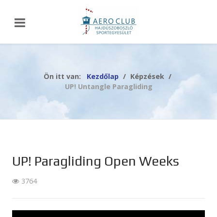
Ön itt van:
Kezdőlap
Képzések
UP! Untangle Paragliding
UP! Paragliding Open Weeks
3764