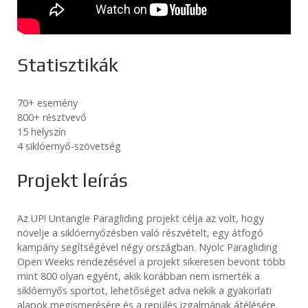
Statisztikák
70+ esemény
800+ résztvevő
15 helyszín
4 siklóernyő-szövetség
Projekt leírás
Az UP! Untangle Paragliding projekt célja az volt, hogy
növelje a siklóernyőzésben való részvételt, egy átfogó
kampány segítségével négy országban. Nyolc Paragliding
Open Weeks rendezésével a projekt sikeresen bevont több
mint 800 olyan egyént, akik korábban nem ismerték a
siklóernyős sportot, lehetőséget adva nekik a gyakorlati
alapok megismerésére és a repülés izgalmának átélésére.