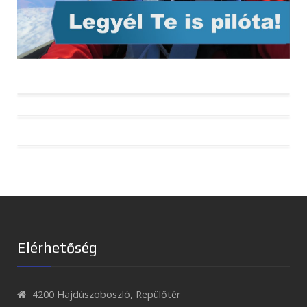
HA-VER és HA-RAP – avagy röviden a
lajstromjelekről
A levegő, mint közeg
Legendák a Levegőben Repülőnap 2017. május
26-28.
Elérhetőség
4200 Hajdúszoboszló, Repülőtér