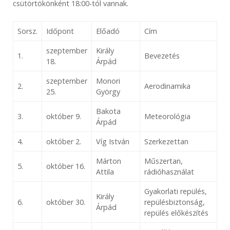
csütörtökönként 18:00-tól vannak.
Sorsz.
Időpont
Előadó
Cím
szeptember
Király
1.
Bevezetés
18.
Árpád
szeptember
Monori
2.
Aerodinamika
25.
György
Bakota
3.
október 9.
Meteorológia
Árpád
4.
október 2.
Víg István
Szerkezettan
Márton
Műszertan,
5.
október 16.
Attila
rádióhasználat
Gyakorlati repülés,
Király
6.
október 30.
repülésbiztonság,
Árpád
repülés előkészítés