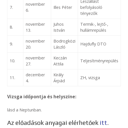
Leszállást
november
7.
Illes Péter
befolyásoló
6.
tényezők
november
Juhos
Termik-, lejtő-,
8.
13.
István
hullámrepülés
november
Bodrogközi
9.
Hajdufly DTO
20.
László
november
Keczán
10.
Teljesítményrepülés
27.
Attila
december
Király
11.
ZH, vizsga
4.
Árpád
Vizsga időpontja és helyszíne:
lásd a Neptunban.
Az előadások anyagai elérhetőek
itt
.