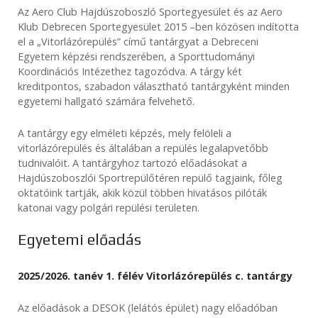
Az Aero Club Hajdúszoboszló Sportegyesület és az Aero
Klub Debrecen Sportegyesület 2015 –ben közösen indította
el a „Vitorlázórepülés” című tantárgyat a Debreceni
Egyetem képzési rendszerében, a Sporttudományi
Koordinációs Intézethez tagozódva. A tárgy két
kreditpontos, szabadon választható tantárgyként minden
egyetemi hallgató számára felvehető.
A tantárgy egy elméleti képzés, mely felöleli a
vitorlázórepülés és általában a repülés legalapvetőbb
tudnivalóit. A tantárgyhoz tartozó előadásokat a
Hajdúszoboszlói Sportrepülőtéren repülő tagjaink, főleg
oktatóink tartják, akik közül többen hivatásos pilóták
katonai vagy polgári repülési területen.
Egyetemi előadás
2025/2026. tanév 1. félév Vitorlázórepülés c. tantárgy
Az előadások a DESOK (lelátós épület) nagy előadóban