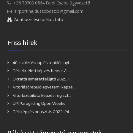
+36 70703 0564 Földi Csaba ügyvezető
airport.hajduszoboszlo@gmail.com
Adatkezelési tájékoztató
Friss hírek
40. születésnap és repülős nyí...
Téli elméleti képzés beosztás...
Oktatói ismeretfelújító 2025.1...
Vitorlázórepülő egyetemi képzé...
Vitorlázópilóta képzés regiszt...
UP! Paragliding Open Weeks
Téli képzés beosztás 2023-24
Pályázati támogató partnereink