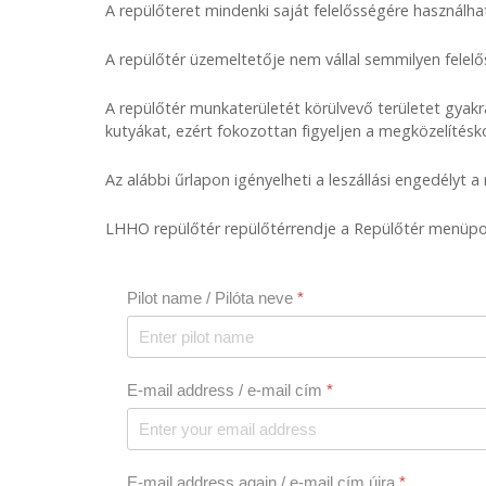
A repülőteret mindenki saját felelősségére használhat
A repülőtér üzemeltetője nem vállal semmilyen felelő
A repülőtér munkaterületét körülvevő területet gyakra
kutyákat, ezért fokozottan figyeljen a megközelítéskor,
Az alábbi űrlapon igényelheti a leszállási engedélyt a
LHHO repülőtér repülőtérrendje a Repülőtér menüpon
Pilot name / Pilóta neve
*
E-mail address / e-mail cím
*
E-mail address again / e-mail cím újra
*