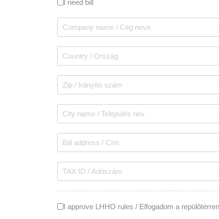
I need bill
Elérhetőség
4200 Hajdúszoboszló, Repülőtér
+36 70703 0564 Földi Csaba ügyvezető
I approve LHHO rules / Elfogadom a repülőtérre
airport.hajduszoboszlo@gmail.com