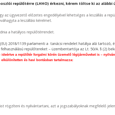
zlói repülőtérre (LHHO) érkezni, kérem töltse ki az alábbi ű
gy az ügyvezető előzetes engedélyével lehetséges a leszállás a repü
óváhagyta a leszállási kérelmet.
adnia a hatályos repülőtérrendet.
(EU) 2018/1139 parlamenti a tanácsi rendelet hatálya alá tartozó, 
 felhasználású repülőtereket – üzembentartója az Lt. 50/A. § (2) bek
– ideértve a repülőtér forgalmi körén üzemelő légijárműveket is – nyilvá
elkülönítetten és havi bontásban tartalmazza:
ást rögzíteni és nyilvántartani, azt a jogszabályoknak megfelelő jele