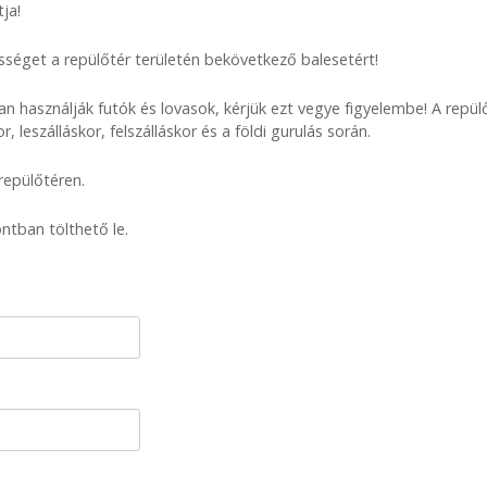
ja!
sséget a repülőtér területén bekövetkező balesetért!
n használják futók és lovasok, kérjük ezt vegye figyelembe! A repülőt
 leszálláskor, felszálláskor és a földi gurulás során.
 repülőtéren.
tban tölthető le.