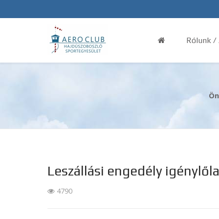
Rólunk /
Ön
Leszállási engedély igénylől
4790