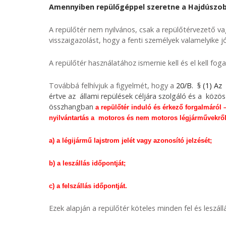
Amennyiben repülőgéppel szeretne a Hajdúszobos
A repülőtér nem nyilvános, csak a repülőtérvezető va
visszaigazolást, hogy a fenti személyek valamelyike j
A repülőtér használatához ismernie kell és el kell fog
Továbbá felhívjuk a figyelmét, hogy a
20/B. § (1) Az
értve az állami repülések céljára szolgáló és a közös
összhangban
a repülőtér induló és érkező forgalmáról 
nyilvántartás a motoros és nem motoros légjárművekről 
a) a légijármű lajstrom jelét vagy azonosító jelzését;
b) a leszállás időpontját;
c) a felszállás időpontját.
Ezek alapján a repülőtér köteles minden fel és leszáll