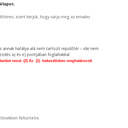
rlapot.
lőtéren, ezért kérjük, hogy várja meg az emailes
és annak hatálya alá nem tartozó repülőtér – ide nem
ezdés a) és e) pontjában foglaltakkal
ntartást vezet. (2) Az (1) bekezdésben meghatározott
ntésekben feltüntetni.