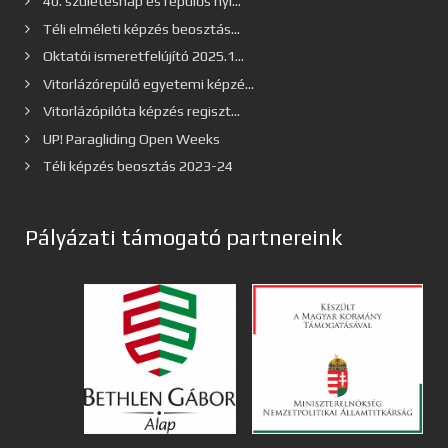
40. születésnap és repülős nyí...
Téli elméleti képzés beosztás...
Oktatói ismeretfelújító 2025.1...
Vitorlázórepülő egyetemi képzé...
Vitorlázópilóta képzés regiszt...
UP! Paragliding Open Weeks
Téli képzés beosztás 2023-24
Pályázati támogató partnereink