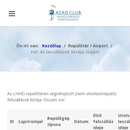
Ön itt van:
Kezdőlap
Repülőtér / Airport
Fel- és leszállások listája (saját)
Az LHHO repülőtéren végrehajtott (nem vitorlázórepülő)
felszállások listája. Összes sor:
Első
Utols
Repülőgép
ID
Lajstromjel
Dátum
felszállás
leszá
típusa
ideje
ideje